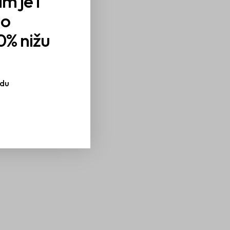
m je i
mo
0% nižu
udu