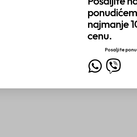
Pošaljite na
ponudiće
najmanje 1
cenu.
Posaljite pon