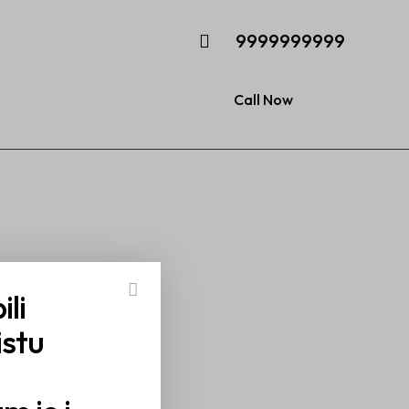
9999999999
Call Now
ili
istu